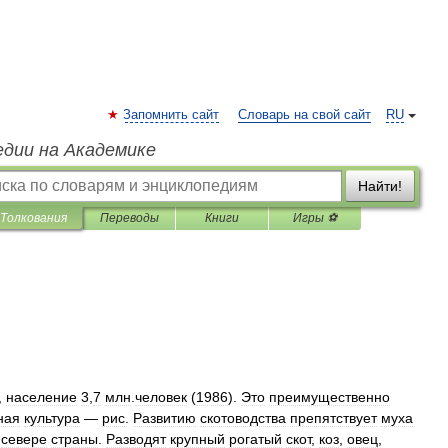
Запомнить сайт
Словарь на свой сайт
RU
едии на Академике
Найти!
Толкования
Переводы
Книги
Игры ⚽
,
население
3
,
7
млн
.
человек
(
1986
).
Это
преимущественно
ная
культура
—
рис
.
Развитию
скотоводства
препятствует
муха
севере
страны
.
Разводят
крупный
рогатый
скот
,
коз
,
овец
,