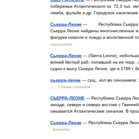
побережье Атлантического ок. 72,3 тыс. км
лимба, фульбе и др. Городское населен
Сьерра-Леоне
— Республика Сьерра Лео
Сьерра Леоне найдены многочисленные изд
фигурки номоли и помдо в молитвенной п
энциклопедия
Сьерра-Леоне
— (Sierra Leone), небольшо
всякий беглый раб, попавший на ее терр.,
судно к мысу Сьерра Леоне, где в 1788 г
сьерра-леоне
— сущ., кол во синонимов: 
…
Словарь синонимов
СЬЕРРА-ЛЕОНЕ
— Республика Сьерра Леон
западе, севере и северо востоке с Гвинеей
омывается Атлантическим океаном. В п
Сьерра-Леоне
— Республика Сьерра Леоне 
Википедия