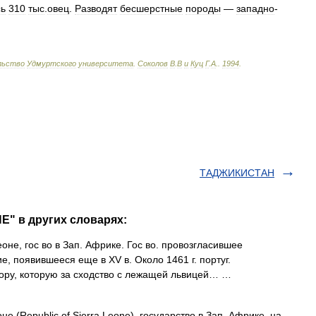
сь
310
тыс
.
овец
.
Разводят
бесшерстные
породы
—
западно
-
льство
Удмуртского
университета
.
Соколов
В
.
В
и
Куц
Г
.
А
.
.
1994
.
ТАДЖИКИСТАН
Е" в других словарях:
, гос во в Зап. Африке. Гос во. провозгласившее
ие, появившееся еще в XV в. Около 1461 г. португ.
гору, которую за сходство с лежащей львицей… …
 (Republiс of Sierra Leone), государство в Зап. Африке, на