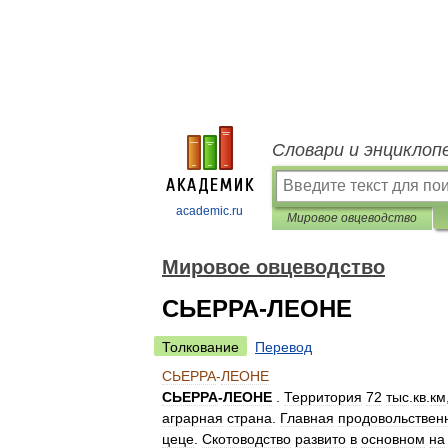
Словари и энциклоп
academic.ru
Мировое овцеводство
Мировое овцеводство
СЬЕРРА-ЛЕОНЕ
Толкование
Перевод
СЬЕРРА
-
ЛЕОНЕ
СЬЕРРА
-
ЛЕОНЕ
.
Территория
72
тыс
.
кв
.
км
аграрная
страна
.
Главная
продовольствен
цеце
.
Скотоводство
развито
в
основном
на