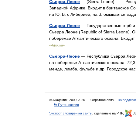
Сьерра-Леоне
— (Sierra Leone) Республи
Западной Африке. Входит в британское Сод
на Ю. В. с Либерией, на З. омывается во
Сьерра-Леоне
— Государственные герб и 
Сьерра Леоне (Republic of Sierra Leone).
побережье Атлантического океана. Входи
«Африка»
Сьерра-Леоне
— Республика Сьерра Леоне 
на побережье Атлантического океана. 72,3 
менде, лимба, фульбе и др. Городское 
© Академик, 2000-2026
Обратная связь:
Техподдерж
👣 Путешествия
Экспорт словарей на сайты
, сделанные на PHP,
Jo