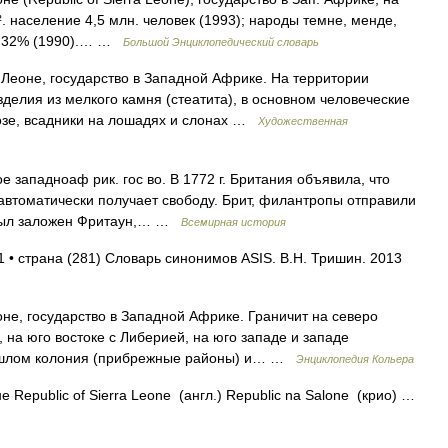
². население 4,5 млн. человек (1993); народы темне, менде,
ие 32% (1990).… …
Большой Энциклопедический словарь
не, государство в Западной Африке. На территории
елия из мелкого камня (стеатита), в основном человеческие
озе, всадники на лошадях и слонах …
Художественная
е западноаф рик. гос во. В 1772 г. Британия объявила, что
 автоматически получает свободу. Брит, филантропы отправили
. был заложен Фритаун,… …
Всемирная история
1 • страна (281) Словарь синонимов ASIS. В.Н. Тришин. 2013
е, государство в Западной Африке. Граничит на северо
, на юго востоке с Либерией, на юго западе и западе
рошлом колония (прибрежные районы) и… …
Энциклопедия Кольера
Republic of Sierra Leone (англ.) Republic na Salone (крио) …