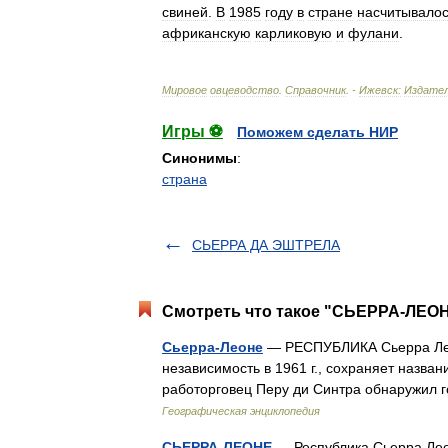
свиней
.
В
1985
году
в
стране
насчитывало
африканскую
карликовую
и
фулани
.
Мировое
овцеводство
.
Справочник
. -
Ижевск:
Издате
Игры ⚽
Поможем сделать НИР
Синонимы
:
страна
СЬЕРРА ДА ЭШТРЕЛА
Смотреть что такое "СЬЕРРА-ЛЕОН
Сьерра-Леоне
— РЕСПУБЛИКА Сьерра Леоне
независимость в 1961 г., сохраняет назван
работорговец Перу ди Синтра обнаружил 
Географическая энциклопедия
СЬЕРРА-ЛЕОНЕ
— Республика Сьерра Леоне