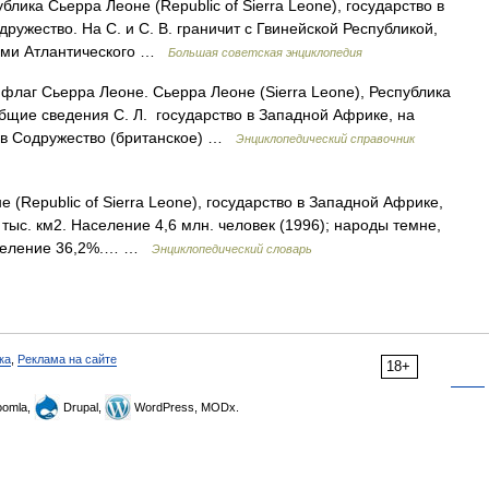
ка Сьерра Леоне (Republic of Sierra Leone), государство в
ружество. На С. и С. В. граничит с Гвинейской Республикой,
дами Атлантического …
Большая советская энциклопедия
флаг Сьерра Леоне. Сьерра Леоне (Sierra Leone), Республика
 Общие сведения С. Л. государство в Западной Африке, на
т в Содружество (британское) …
Энциклопедический справочник
(Republic of Sierra Leone), государство в Западной Африке,
тыс. км2. Население 4,6 млн. человек (1996); народы темне,
население 36,2%.… …
Энциклопедический словарь
ка
,
Реклама на сайте
18+
omla,
Drupal,
WordPress, MODx.